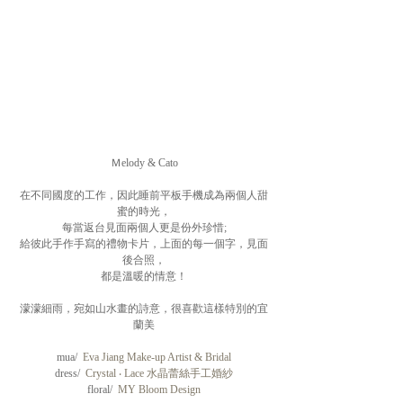
Ｍelody & Cato
在不同國度的工作，因此睡前平板手機成為兩個人甜
蜜的時光，
每當返台見面兩個人更是份外珍惜;
給彼此手作手寫的禮物卡片，上面的每一個字，見面
後合照，
都是溫暖的情意！
濛濛細雨，宛如山水畫的詩意，很喜歡這樣特別的宜
蘭美
mua/  
Eva Jiang Make-up Artist & Bridal
dress/  
Crystal ‧ Lace 水晶蕾絲手工婚紗
floral/  
MY Bloom Design